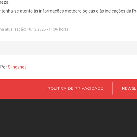
peza.
tenha-se atento às informações meteorológicas e às indicações da Pro
ma atualização: 10.12.2025 - 11:06 horas
 Por
Slingshot
POLÍTICA DE PRIVACIDADE
NEWSL