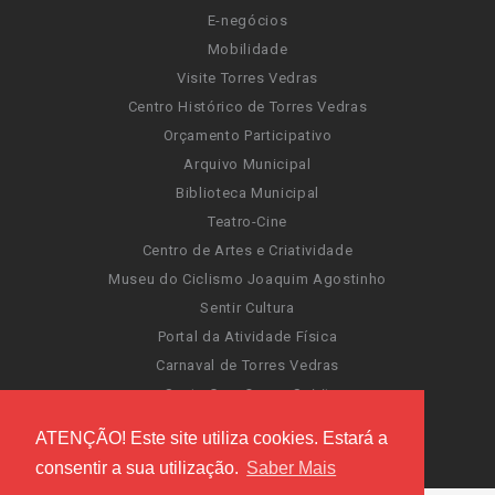
E-negócios
Mobilidade
Visite Torres Vedras
Centro Histórico de Torres Vedras
Orçamento Participativo
Arquivo Municipal
Biblioteca Municipal
Teatro-Cine
Centro de Artes e Criatividade
Museu do Ciclismo Joaquim Agostinho
Sentir Cultura
Portal da Atividade Física
Carnaval de Torres Vedras
Santa Cruz Ocean Spirit
Novas Invasões
ATENÇÃO! Este site utiliza cookies. Estará a
Festas de Torres Vedras
consentir a sua utilização.
Saber Mais