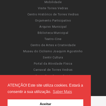
Mobilidade
Visite Torres Vedras
Centro Histórico de Torres Vedras
Orçamento Participativo
Arquivo Municipal
Biblioteca Municipal
Teatro-Cine
Centro de Artes e Criatividade
Museu do Ciclismo Joaquim Agostinho
Sentir Cultura
Portal da Atividade Física
Carnaval de Torres Vedras
Santa Cruz Ocean Spirit
Novas Invasões
ATENÇÃO! Este site utiliza cookies. Estará a
Festas de Torres Vedras
consentir a sua utilização.
Saber Mais
Aceitar