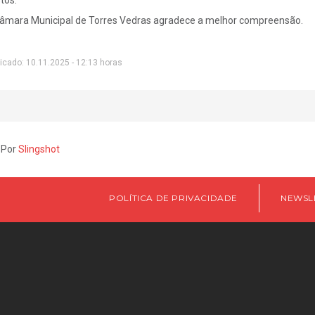
âmara Municipal de Torres Vedras agradece a melhor compreensão.
icado: 10.11.2025 - 12:13 horas
 Por
Slingshot
POLÍTICA DE PRIVACIDADE
NEWSL