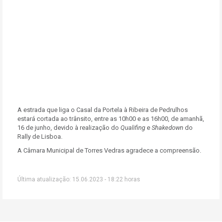
A estrada que liga o Casal da Portela à Ribeira de Pedrulhos
estará cortada ao trânsito, entre as 10h00 e as 16h00, de amanhã,
16 de junho, devido à realização do
Qualifing
e
Shakedown
do
Rally de Lisboa.
A Câmara Municipal de Torres Vedras agradece a compreensão.
Última atualização: 15.06.2023 - 18:22 horas