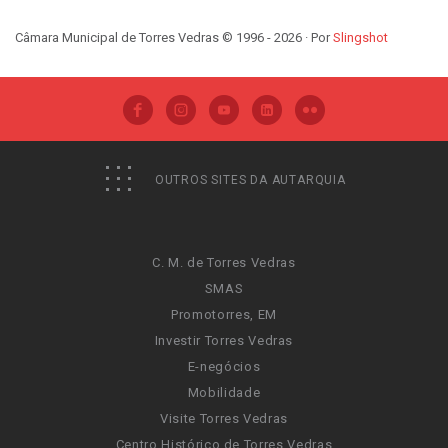
Câmara Municipal de Torres Vedras © 1996 - 2026 · Por
Slingshot
OUTROS SITES DA AUTARQUIA
C. M. de Torres Vedras
SMAS
Promotorres, EM
Investir Torres Vedras
E-negócios
Mobilidade
Visite Torres Vedras
Centro Histórico de Torres Vedras