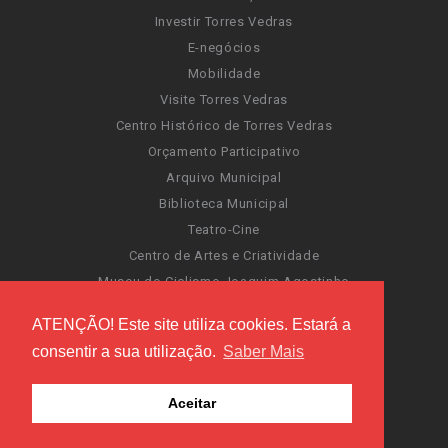
Investir Torres Vedras
E-negócios
Mobilidade
Visite Torres Vedras
Centro Histórico de Torres Vedras
Orçamento Participativo
Arquivo Municipal
Biblioteca Municipal
Teatro-Cine
Centro de Artes e Criatividade
Museu do Ciclismo Joaquim Agostinho
Sentir Cultura
ATENÇÃO! Este site utiliza cookies. Estará a
Portal da Atividade Física
consentir a sua utilização.
Saber Mais
Carnaval de Torres Vedras
Santa Cruz Ocean Spirit
Aceitar
Novas Invasões
Festas de Torres Vedras