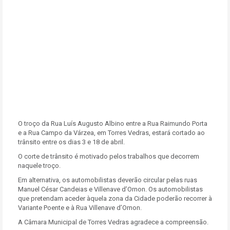
O troço da Rua Luís Augusto Albino entre a Rua Raimundo Porta
e a Rua Campo da Várzea, em Torres Vedras, estará cortado ao
trânsito entre os dias 3 e 18 de abril.
O corte de trânsito é motivado pelos trabalhos que decorrem
naquele troço.
Em alternativa, os automobilistas deverão circular pelas ruas
Manuel César Candeias e Villenave d’Ornon. Os automobilistas
que pretendam aceder àquela zona da Cidade poderão recorrer à
Variante Poente e à Rua Villenave d’Ornon.
A Câmara Municipal de Torres Vedras agradece a compreensão.