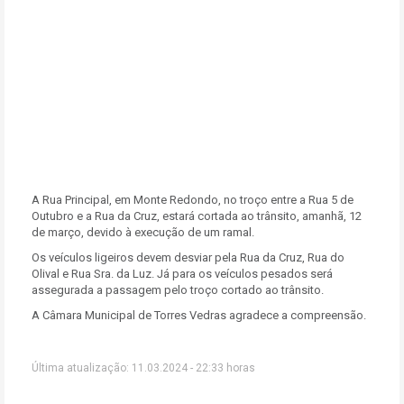
A Rua Principal, em Monte Redondo, no troço entre a Rua 5 de
Outubro e a Rua da Cruz, estará cortada ao trânsito, amanhã, 12
de março, devido à execução de um ramal.
Os veículos ligeiros devem desviar pela Rua da Cruz, Rua do
Olival e Rua Sra. da Luz. Já para os veículos pesados será
assegurada a passagem pelo troço cortado ao trânsito.
A Câmara Municipal de Torres Vedras agradece a compreensão.
Última atualização: 11.03.2024 - 22:33 horas