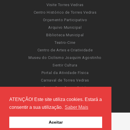
Visite Torres Vedras
Centro Histórico de Torres Vedras
Orçamento Participativo
Arquivo Municipal
Biblioteca Municipal
Teatro-Cine
Centro de Artes e Criatividade
Museu do Ciclismo Joaquim Agostinho
Sentir Cultura
Portal da Atividade Física
Carnaval de Torres Vedras
Santa Cruz Ocean Spirit
Novas Invasões
ATENÇÃO! Este site utiliza cookies. Estará a
Festas de Torres Vedras
consentir a sua utilização.
Saber Mais
Aceitar