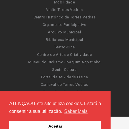
Mobilidade
Visite Torres Vedras
Centro Histórico de Torres Vedras
Orçamento Participativo
Arquivo Municipal
Biblioteca Municipal
Teatro-Cine
Centro de Artes e Criatividade
Museu do Ciclismo Joaquim Agostinho
Sentir Cultura
Portal da Atividade Física
Carnaval de Torres Vedras
Santa Cruz Ocean Spirit
Novas Invasões
ATENÇÃO! Este site utiliza cookies. Estará a
Festas de Torres Vedras
consentir a sua utilização.
Saber Mais
Aceitar