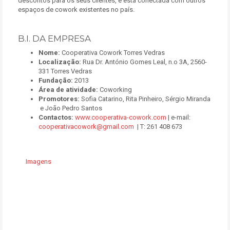
descontos para os seus clientes, e está conectada com outros
espaços de cowork existentes no país.
B.I. DA EMPRESA
Nome:
Cooperativa Cowork Torres Vedras
Localização:
Rua Dr. António Gomes Leal, n.o 3A, 2560-
331 Torres Vedras
Fundação:
2013
Área de atividade:
Coworking
Promotores:
Sofia Catarino, Rita Pinheiro, Sérgio Miranda
e João Pedro Santos
Contactos:
www.cooperativa-cowork.com
| e-mail:
cooperativacowork@gmail.com
| T: 261 408 673
Imagens