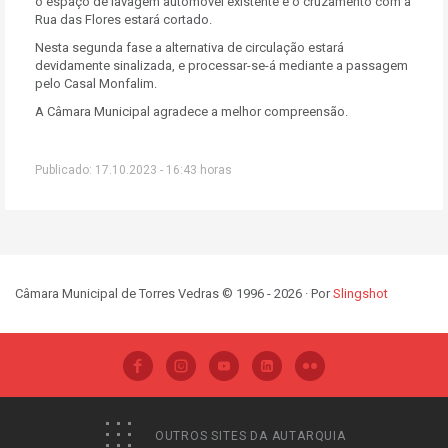
o espaço de lavagem automóvel existente e o cruzamento com a
Rua das Flores estará cortado.
Nesta segunda fase a alternativa de circulação estará
devidamente sinalizada, e processar-se-á mediante a passagem
pelo Casal Monfalim.
A Câmara Municipal agradece a melhor compreensão.
Publicado: 17.10.2023 - 16:43 horas
Câmara Municipal de Torres Vedras © 1996 - 2026 · Por
Slingshot
OUTROS SITES DA AUTARQUIA