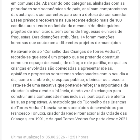
em comunidade. Abarcando oito categorias, alinhadas com as
prioridades socioeconómicas do país, analisam compromissos
das autarquias concorrentes para com a defesa do consumidor.
Esses prémios receberam na sua recente edição mais de 100
candidaturas, tendo no âmbito da mesma sido distinguidos
projetos de municípios, bem como de freguesias e uniões de
freguesias. Das distinções atribuídas, 14 foram menções
honrosas que couberam a diferentes projetos de municípios.
Relativamente ao “Conselho das Crianças de Torres Vedras”,
recorde-se que este é um projeto que se pretende constituir
como um espaço de escuta, de diálogo e de partilha, no qual as
crianças envolvidas são convidadas a apresentar ideias,
opiniões e propostas sobre temas relacionados com o seu dia a
dia, como o ambiente, o espaço público, o brincar ou a escola.
Trata-se de uma iniciativa que pretende reforçar a importância da
cidadania ativa desde a infância, dando voz às crianças para
construir uma comunidade mais inclusiva, participativa e atenta
às suas perspetivas. A metodologia do “Conselho das Crianças
de Torres Vedras” baseia-se nos princípios desenvolvidos por
Francesco Tonucci, criador da Rede Internacional da Cidade das
Crianças, em 1991, e da qual Torres Vedras faz parte desde 2021.
Última atualização: 05.06.2026 - 12:51 horas