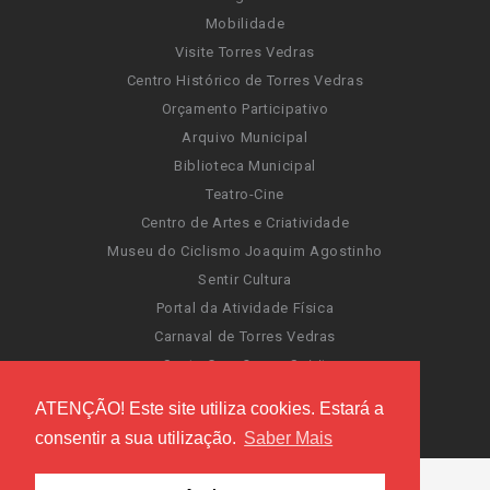
Mobilidade
Visite Torres Vedras
Centro Histórico de Torres Vedras
Orçamento Participativo
Arquivo Municipal
Biblioteca Municipal
Teatro-Cine
Centro de Artes e Criatividade
Museu do Ciclismo Joaquim Agostinho
Sentir Cultura
Portal da Atividade Física
Carnaval de Torres Vedras
Santa Cruz Ocean Spirit
Novas Invasões
ATENÇÃO! Este site utiliza cookies. Estará a
Festas de Torres Vedras
consentir a sua utilização.
Saber Mais