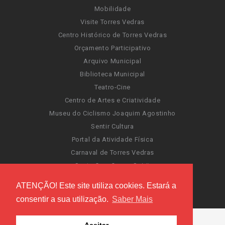
Mobilidade
Visite Torres Vedras
Centro Histórico de Torres Vedras
Orçamento Participativo
Arquivo Municipal
Biblioteca Municipal
Teatro-Cine
Centro de Artes e Criatividade
Museu do Ciclismo Joaquim Agostinho
Sentir Cultura
Portal da Atividade Física
Carnaval de Torres Vedras
Santa Cruz Ocean Spirit
Novas Invasões
ATENÇÃO! Este site utiliza cookies. Estará a
Festas de Torres Vedras
consentir a sua utilização.
Saber Mais