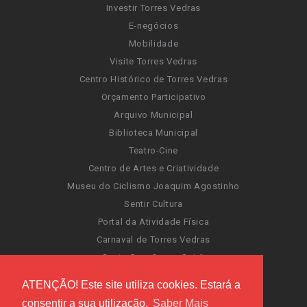
Investir Torres Vedras
E-negócios
Mobilidade
Visite Torres Vedras
Centro Histórico de Torres Vedras
Orçamento Participativo
Arquivo Municipal
Biblioteca Municipal
Teatro-Cine
Centro de Artes e Criatividade
Museu do Ciclismo Joaquim Agostinho
Sentir Cultura
Portal da Atividade Física
Carnaval de Torres Vedras
Santa Cruz Ocean Spirit
Novas Invasões
ATENÇÃO! Este site utiliza cookies. Estará a
Festas de Torres Vedras
consentir a sua utilização.
Saber Mais