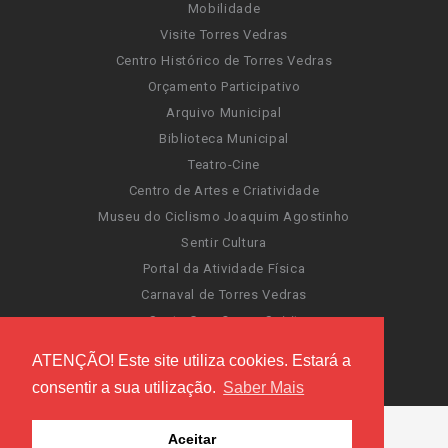
Mobilidade
Visite Torres Vedras
Centro Histórico de Torres Vedras
Orçamento Participativo
Arquivo Municipal
Biblioteca Municipal
Teatro-Cine
Centro de Artes e Criatividade
Museu do Ciclismo Joaquim Agostinho
Sentir Cultura
Portal da Atividade Física
Carnaval de Torres Vedras
Santa Cruz Ocean Spirit
Novas Invasões
ATENÇÃO! Este site utiliza cookies. Estará a
Festas de Torres Vedras
consentir a sua utilização.
Saber Mais
Aceitar