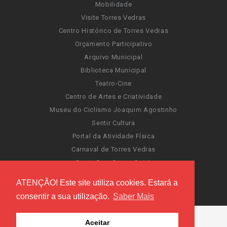
Mobilidade
Visite Torres Vedras
Centro Histórico de Torres Vedras
Orçamento Participativo
Arquivo Municipal
Biblioteca Municipal
Teatro-Cine
Centro de Artes e Criatividade
Museu do Ciclismo Joaquim Agostinho
Sentir Cultura
Portal da Atividade Física
Carnaval de Torres Vedras
Santa Cruz Ocean Spirit
Novas Invasões
ATENÇÃO! Este site utiliza cookies. Estará a
Festas de Torres Vedras
consentir a sua utilização.
Saber Mais
Aceitar