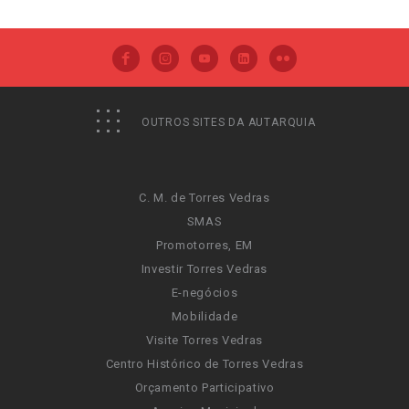
OUTROS SITES DA AUTARQUIA
C. M. de Torres Vedras
SMAS
Promotorres, EM
Investir Torres Vedras
E-negócios
Mobilidade
Visite Torres Vedras
Centro Histórico de Torres Vedras
Orçamento Participativo