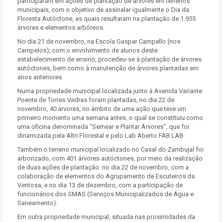
participaram em ações de plantação de árvores em terrenos
municipais, com o objetivo de assinalar igualmente o Dia da
Floresta Autóctone, as quais resultaram na plantação de 1.955
árvores e elementos arbóreos.
No dia 21 de novembro, na Escola Gaspar Campello (nos
Campelos), com o envolvimento de alunos deste
estabelecimento de ensino, procedeu-se à plantação de árvores
autóctones, bem como à manutenção de árvores plantadas em
anos anteriores.
Numa propriedade municipal localizada junto à Avenida Variante
Poente de Torres Vedras foram plantadas, no dia 22 de
novembro, 40 árvores, no âmbito de uma ação que teve um
primeiro momento uma semana antes, o qual se constituiu como
uma oficina denominada “Semear e Plantar Árvores”, que foi
dinamizada pela Altri Florestal e pelo Lab Aberto FAB LAB.
Também o terreno municipal localizado no Casal do Zambujal foi
arborizado, com 401 árvores autóctones, por meio da realização
de duas ações de plantação: no dia 22 de novembro, com a
colaboração de elementos do Agrupamento de Escuteiros da
Ventosa, e no dia 13 de dezembro, com a participação de
funcionários dos SMAS (Serviços Municipalizados de Água e
Saneamento).
Em outra propriedade municipal, situada nas proximidades da