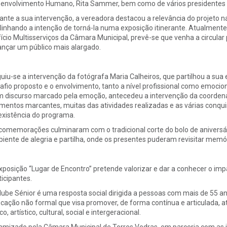
envolvimento Humano, Rita Sammer, bem como de vários presidentes d
ante a sua intervenção, a vereadora destacou a relevância do projeto 
linhando a intenção de torná-la numa exposição itinerante. Atualmente p
fício Multisserviços da Câmara Municipal, prevê-se que venha a circular
ançar um público mais alargado.
uiu-se a intervenção da fotógrafa Maria Calheiros, que partilhou a sua e
afio proposto e o envolvimento, tanto a nível profissional como emocion
 discurso marcado pela emoção, antecedeu a intervenção da coordenado
entos marcantes, muitas das atividades realizadas e as várias conqu
existência do programa.
comemorações culminaram com o tradicional corte do bolo de aniversár
iente de alegria e partilha, onde os presentes puderam revisitar memó
xposição “Lugar de Encontro” pretende valorizar e dar a conhecer o imp
ticipantes.
lube Sénior é uma resposta social dirigida a pessoas com mais de 55 
cação não formal que visa promover, de forma contínua e articulada, at
co, artístico, cultural, social e intergeracional.
amizado pela Câmara Municipal de Torres Vedras, em parceria com as ju