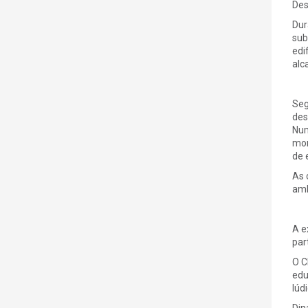
Des
Dur
sub
edi
alc
Seg
des
Num
mom
de 
As 
amb
A e
par
O C
edu
lúdi
Din