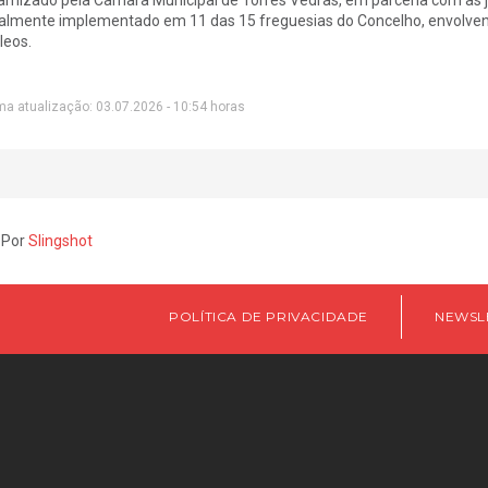
almente implementado em 11 das 15 freguesias do Concelho, envolvendo
leos.
ma atualização: 03.07.2026 - 10:54 horas
 Por
Slingshot
POLÍTICA DE PRIVACIDADE
NEWSL