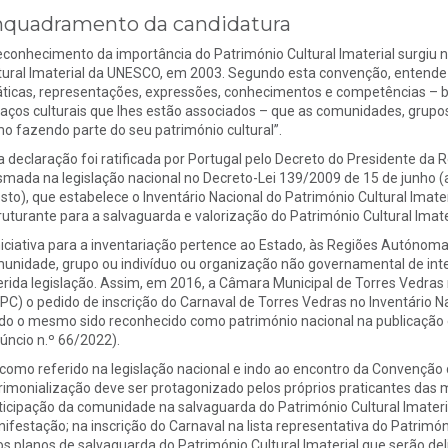
quadramento da candidatura
econhecimento da importância do Património Cultural Imaterial surgiu
tural Imaterial da UNESCO, em 2003. Segundo esta convenção, entende-s
áticas, representações, expressões, conhecimentos e competências – b
aços culturais que lhes estão associados – que as comunidades, grupo
o fazendo parte do seu património cultural”.
a declaração foi ratificada por Portugal pelo Decreto do Presidente da 
smada na legislação nacional no Decreto-Lei 139/2009 de 15 de junho (
sto), que estabelece o Inventário Nacional do Património Cultural Imate
ruturante para a salvaguarda e valorização do Património Cultural Imate
niciativa para a inventariação pertence ao Estado, às Regiões Autónomas
unidade, grupo ou indivíduo ou organização não governamental de inter
erida legislação. Assim, em 2016, a Câmara Municipal de Torres Vedras 
PC) o pedido de inscrição do Carnaval de Torres Vedras no Inventário Nac
do o mesmo sido reconhecido como património nacional na publicação em
úncio n.º 66/2022).
 como referido na legislação nacional e indo ao encontro da Convenção
rimonialização deve ser protagonizado pelos próprios praticantes das 
ticipação da comunidade na salvaguarda do Património Cultural Imater
ifestação; na inscrição do Carnaval na lista representativa do Patrimó
os planos de salvaguarda do Património Cultural Imaterial que serão d