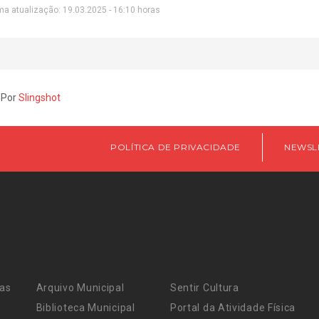
ma atualização: 19.03.2025 - 16:10 horas
 Por
Slingshot
POLÍTICA DE PRIVACIDADE
NEWSL
ras
Arquivo Municipal
Sentir Cultura
Biblioteca Municipal
Portal da Atividade Física