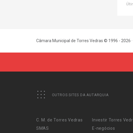
Últi
Câmara Municipal de Torres Vedras © 1996 - 2026 ·
OUTROS SITES DA AUTARQUIA
C. M. de Torres Vedras
Investir Torres Ved
SMAS
E-negócios