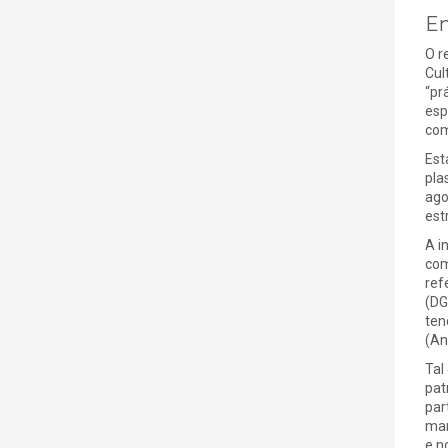
En
O r
Cul
“pr
esp
com
Est
pla
ago
est
A i
com
ref
(DG
ten
(An
Tal
pat
par
man
e n