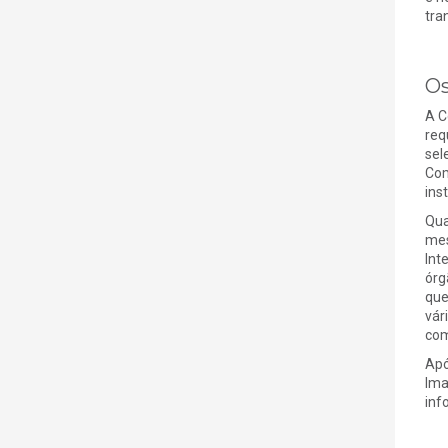
tra
Os
A C
req
sel
Com
ins
Qua
mes
Int
órg
que
vár
com
Apó
Ima
inf