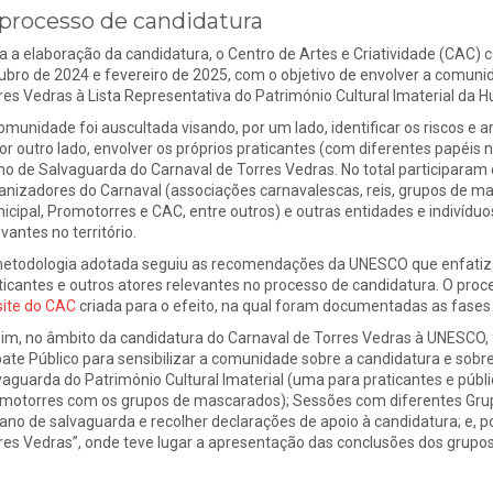
processo de candidatura
a a elaboração da candidatura, o Centro de Artes e Criatividade (CAC) 
ubro de 2024 e fevereiro de 2025, com o objetivo de envolver a comuni
res Vedras à Lista Representativa do Património Cultural Imaterial d
omunidade foi auscultada visando, por um lado, identificar os riscos 
por outro lado, envolver os próprios praticantes (com diferentes papéis 
no de Salvaguarda do Carnaval de Torres Vedras. No total participaram 
anizadores do Carnaval (associações carnavalescas, reis, grupos de ma
icipal, Promotorres e CAC, entre outros) e outras entidades e indivíduo
evantes no território.
etodologia adotada seguiu as recomendações da UNESCO que enfatiza
ticantes e outros atores relevantes no processo de candidatura. O pro
site do CAC
criada para o efeito, na qual foram documentadas as fases 
im, no âmbito da candidatura do Carnaval de Torres Vedras à UNESCO, 
ate Público para sensibilizar a comunidade sobre a candidatura e so
vaguarda do Património Cultural Imaterial (uma para praticantes e públ
motorres com os grupos de mascarados); Sessões com diferentes Grupos
lano de salvaguarda e recolher declarações de apoio à candidatura; e, 
res Vedras”, onde teve lugar a apresentação das conclusões dos grupos