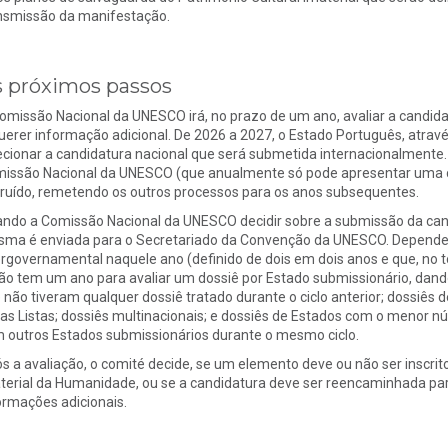
nsmissão da manifestação.
 próximos passos
omissão Nacional da UNESCO irá, no prazo de um ano, avaliar a candida
uerer informação adicional. De 2026 a 2027, o Estado Português, atrav
ecionar a candidatura nacional que será submetida internacionalmente.
issão Nacional da UNESCO (que anualmente só pode apresentar uma ca
truído, remetendo os outros processos para os anos subsequentes.
ndo a Comissão Nacional da UNESCO decidir sobre a submissão da cand
ma é enviada para o Secretariado da Convenção da UNESCO. Dependen
ergovernamental naquele ano (definido de dois em dois anos e que, no to
ão tem um ano para avaliar um dossiê por Estado submissionário, dando
 não tiveram qualquer dossiê tratado durante o ciclo anterior; dossiês
ias Listas; dossiês multinacionais; e dossiês de Estados com o menor
 outros Estados submissionários durante o mesmo ciclo.
s a avaliação, o comité decide, se um elemento deve ou não ser inscrito
terial da Humanidade, ou se a candidatura deve ser reencaminhada para
ormações adicionais.