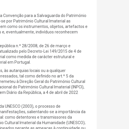
 na Convenção para a Salvaguarda do Património
e por Património Cultural Imaterial as
em como os instrumentos, objetos, artefactos e
s e, eventualmente, indivíduos reconhecem
República n.º 28/2008, de 26 de março e
atualizado pelo Decreto-Lei 149/2015 de 4 de
rial como medida de carácter estrutural e
rial em Portugal.
, às autarquias locais ou a qualquer
essados, tal como definido no art.º 5 da
remeteu à Direção Geral do Património Cultural
ional do Património Cultural Imaterial (INPCI),
 Diário da República, a 4 de abril de 2022
 da UNESCO (2003), o processo de
manifestações, salientando-se a importância da
ial: como detentores e transmissores da
nio Cultural Imaterial da Humanidade (UNESCO);
elineados perante as ameaças à continuidade ou