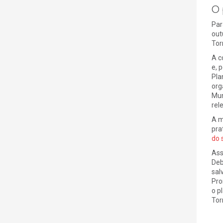
O 
Par
out
Tor
A c
e, 
Pla
org
Mun
rel
A m
pra
do 
Ass
Deb
sal
Pro
o p
Tor