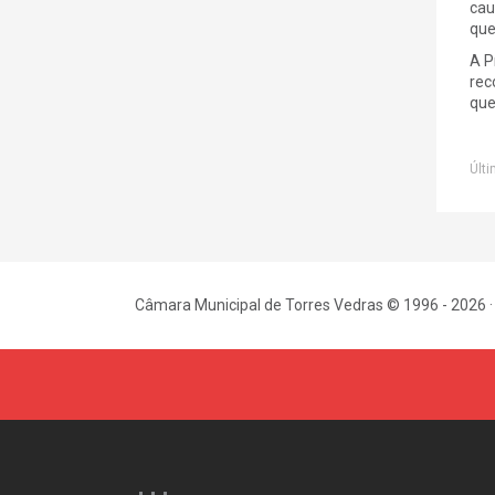
cau
que
A P
rec
que
Últi
Câmara Municipal de Torres Vedras © 1996 - 2026 ·