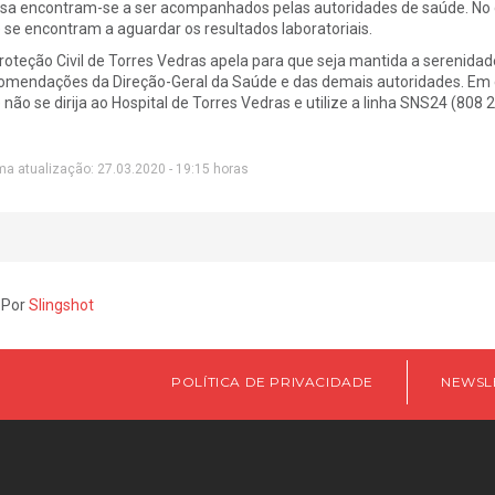
sa encontram-se a ser acompanhados pelas autoridades de saúde. No 
 se encontram a aguardar os resultados laboratoriais.
roteção Civil de Torres Vedras apela para que seja mantida a serenida
omendações da Direção-Geral da Saúde e das demais autoridades. Em c
 não se dirija ao Hospital de Torres Vedras e utilize a linha SNS24 (808 2
ma atualização: 27.03.2020 - 19:15 horas
 Por
Slingshot
POLÍTICA DE PRIVACIDADE
NEWSL