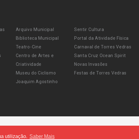
ras
Arquivo Municipal
Sentir Cultura
Biblioteca Municipal
Portal da Atividade Física
Teatro-Cine
Carnaval de Torres Vedras
s
Centro de Artes e
Santa Cruz Ocean Spirit
Criatividade
Novas Invasões
Museu do Ciclismo
Festas de Torres Vedras
Joaquim Agostinho
a utilização.
Saber Mais