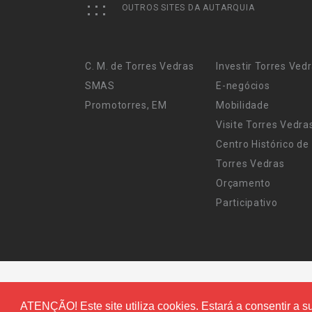
OUTROS SITES DA AUTARQUIA
C. M. de Torres Vedras
Investir Torres Ved
SMAS
E-negócios
Promotorres, EM
Mobilidade
Visite Torres Vedra
Centro Histórico de
Torres Vedras
Orçamento
Participativo
ATENÇÃO! Este site utiliza cookies. Estará a consentir a su