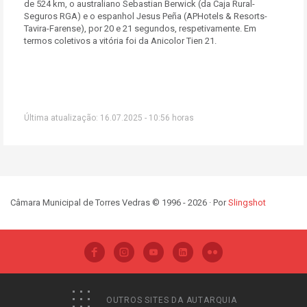
de 524 km, o australiano Sebastian Berwick (da Caja Rural-
Seguros RGA) e o espanhol Jesus Peña (APHotels & Resorts-
Tavira-Farense), por 20 e 21 segundos, respetivamente. Em
termos coletivos a vitória foi da Anicolor Tien 21.
Última atualização: 16.07.2025 - 10:56 horas
Câmara Municipal de Torres Vedras © 1996 - 2026 · Por
Slingshot
OUTROS SITES DA AUTARQUIA