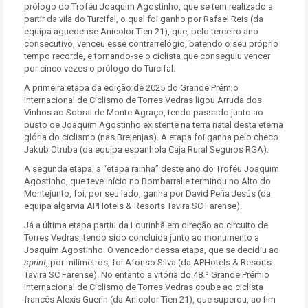
prólogo do Troféu Joaquim Agostinho, que se tem realizado a
partir da vila do Turcifal, o qual foi ganho por Rafael Reis (da
equipa aguedense Anicolor Tien 21), que, pelo terceiro ano
consecutivo, venceu esse contrarrelógio, batendo o seu próprio
tempo recorde, e tornando-se o ciclista que conseguiu vencer
por cinco vezes o prólogo do Turcifal.
A primeira etapa da edição de 2025 do Grande Prémio
Internacional de Ciclismo de Torres Vedras ligou Arruda dos
Vinhos ao Sobral de Monte Agraço, tendo passado junto ao
busto de Joaquim Agostinho existente na terra natal desta eterna
glória do ciclismo (nas Brejenjas). A etapa foi ganha pelo checo
Jakub Otruba (da equipa espanhola Caja Rural Seguros RGA).
A segunda etapa, a “etapa rainha” deste ano do Troféu Joaquim
Agostinho, que teve início no Bombarral e terminou no Alto do
Montejunto, foi, por seu lado, ganha por David Peña Jesús (da
equipa algarvia APHotels & Resorts Tavira SC Farense).
Já a última etapa partiu da Lourinhã em direção ao circuito de
Torres Vedras, tendo sido concluída junto ao monumento a
Joaquim Agostinho. O vencedor dessa etapa, que se decidiu ao
sprint
, por milímetros, foi Afonso Silva (da APHotels & Resorts
Tavira SC Farense). No entanto a vitória do 48.º Grande Prémio
Internacional de Ciclismo de Torres Vedras coube ao ciclista
francês Alexis Guerin (da Anicolor Tien 21), que superou, ao fim