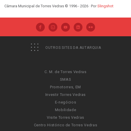
Câmara Municipal de Torres Vedras © 1996 - 2026 · Por
Slingshot
OUTROS SITES DA AUTARQUIA
C. M. de Torres Vedras
SMAS
Promotorres, EM
Investir Torres Vedras
E-negócios
Mobilidade
Visite Torres Vedras
Centro Histórico de Torres Vedras