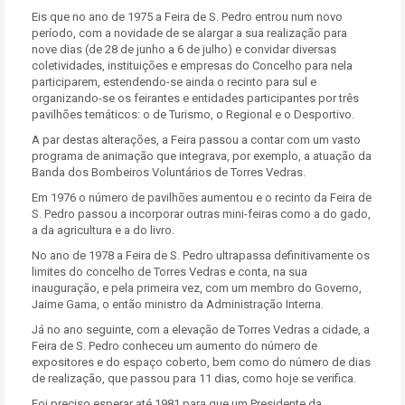
Eis que no ano de 1975 a Feira de S. Pedro entrou num novo
período, com a novidade de se alargar a sua realização para
nove dias (de 28 de junho a 6 de julho) e convidar diversas
coletividades, instituições e empresas do Concelho para nela
participarem, estendendo-se ainda o recinto para sul e
organizando-se os feirantes e entidades participantes por três
pavilhões temáticos: o de Turismo, o Regional e o Desportivo.
A par destas alterações, a Feira passou a contar com um vasto
programa de animação que integrava, por exemplo, a atuação da
Banda dos Bombeiros Voluntários de Torres Vedras.
Em 1976 o número de pavilhões aumentou e o recinto da Feira de
S. Pedro passou a incorporar outras mini-feiras como a do gado,
a da agricultura e a do livro.
No ano de 1978 a Feira de S. Pedro ultrapassa definitivamente os
limites do concelho de Torres Vedras e conta, na sua
inauguração, e pela primeira vez, com um membro do Governo,
Jaime Gama, o então ministro da Administração Interna.
Já no ano seguinte, com a elevação de Torres Vedras a cidade, a
Feira de S. Pedro conheceu um aumento do número de
expositores e do espaço coberto, bem como do número de dias
de realização, que passou para 11 dias, como hoje se verifica.
Foi preciso esperar até 1981 para que um Presidente da