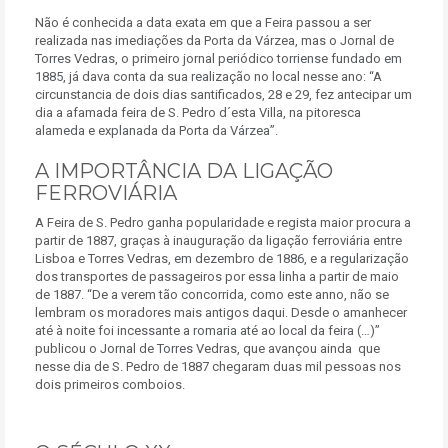
Não é conhecida a data exata em que a Feira passou a ser
realizada nas imediações da Porta da Várzea, mas o Jornal de
Torres Vedras, o primeiro jornal periódico torriense fundado em
1885, já dava conta da sua realização no local nesse ano: “A
circunstancia de dois dias santificados, 28 e 29, fez antecipar um
dia a afamada feira de S. Pedro d´esta Villa, na pitoresca
alameda e explanada da Porta da Várzea”.
A IMPORTÂNCIA DA LIGAÇÃO
FERROVIÁRIA
A Feira de S. Pedro ganha popularidade e regista maior procura a
partir de 1887, graças à inauguração da ligação ferroviária entre
Lisboa e Torres Vedras, em dezembro de 1886, e a regularização
dos transportes de passageiros por essa linha a partir de maio
de 1887. “De a verem tão concorrida, como este anno, não se
lembram os moradores mais antigos daqui. Desde o amanhecer
até à noite foi incessante a romaria até ao local da feira (…)”
publicou o Jornal de Torres Vedras, que avançou ainda que
nesse dia de S. Pedro de 1887 chegaram duas mil pessoas nos
dois primeiros comboios.