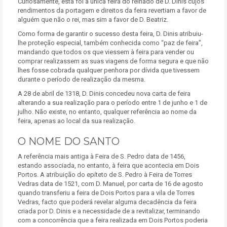
Curiosamente, esta foi a única feira do reinado de D. Dinis cujos
rendimentos da portagem e direitos da feira revertiam a favor de
alguém que não o rei, mas sim a favor de D. Beatriz.
Como forma de garantir o sucesso desta feira, D. Dinis atribuiu-
lhe proteção especial, também conhecida como “paz de feira”,
mandando que todos os que viessem à feira para vender ou
comprar realizassem as suas viagens de forma segura e que não
lhes fosse cobrada qualquer penhora por dívida que tivessem
durante o período de realização da mesma.
A 28 de abril de 1318, D. Dinis concedeu nova carta de feira
alterando a sua realização para o período entre 1 de junho e 1 de
julho. Não existe, no entanto, qualquer referência ao nome da
feira, apenas ao local da sua realização.
O NOME DO SANTO
A referência mais antiga à Feira de S. Pedro data de 1456,
estando associada, no entanto, à feira que acontecia em Dois
Portos. A atribuição do epíteto de S. Pedro à Feira de Torres
Vedras data de 1521, com D. Manuel, por carta de 16 de agosto
quando transferiu a feira de Dois Portos para a vila de Torres
Vedras, facto que poderá revelar alguma decadência da feira
criada por D. Dinis e a necessidade de a revitalizar, terminando
com a concorrência que a feira realizada em Dois Portos poderia