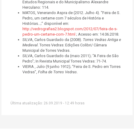
Estudos Regionais e do Municipalismo Alexandre
Herculano: 114.
MATOS, Venerando Aspra de (2012. Julho 4). “Feira de S.
Pedro, um certame com 7 séculos de História e
Histórias…;” disponível em:
http://vedrografias2.blogspot.com/2012/07/feira-de-s-
pedro-um-certame-com-7.html
; Acesso em: 14.06.2018.
SILVA, Carlos Guardado da (2008).
Torres Vedras Antiga e
Medieval
. Torres Vedras: Edições Colibri/ Câmara
Municipal de Torres Vedras.
SILVA, Carlos Guardado da (maio 2011); “A Feira de São
Pedro”; In Revista Municipal Torres Vedras: 71-74.
VIEIRA , Julio (9 junho 1912); “Feira de S. Pedro em Torres
Vedras”,
Folha de Torres Vedras
.
Última atualização: 26.09.2019 - 12:49 horas