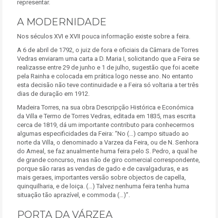
representar.
A MODERNIDADE
Nos séculos XVI e XVII pouca informação existe sobre a feira.
A 6 de abril de 1792, o juiz de fora e oficiais da Câmara de Torres
Vedras enviaram uma carta a D. Maria I, solicitando que a Feira se
realizasse entre 29 de junho e 1 de julho, sugestão que foi aceite
pela Rainha e colocada em prática logo nesse ano. No entanto
esta decisão não teve continuidade e a Feira só voltaria a ter três
dias de duração em 1912.
Madeira Torres, na sua obra Descripção Histórica e Económica
da Villa e Termo de Torres Vedras, editada em 1835, mas escrita
cerca de 1819, dá um importante contributo para conhecermos
algumas especificidades da Feira: “No (…) campo situado ao
norte da Villa, o denominado a Varzea da Feira, ou de N. Senhora
do Ameal, se faz anualmente huma feira pelo S. Pedro, a qual he
de grande concurso, mas não de giro comercial correspondente,
porque são raras as vendas de gado e de cavalgaduras, e as
mais geraes, importantes versão sobre objectos de capella,
quinquilharia, e de loiça. (…) Talvez nenhuma feira tenha huma
situação tão aprazível, e commoda (…)”.
PORTA DA VÁRZEA