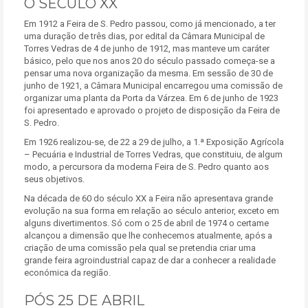
O SÉCULO XX
Em 1912 a Feira de S. Pedro passou, como já mencionado, a ter
uma duração de três dias, por edital da Câmara Municipal de
Torres Vedras de 4 de junho de 1912, mas manteve um caráter
básico, pelo que nos anos 20 do século passado começa-se a
pensar uma nova organização da mesma. Em sessão de 30 de
junho de 1921, a Câmara Municipal encarregou uma comissão de
organizar uma planta da Porta da Várzea. Em 6 de junho de 1923
foi apresentado e aprovado o projeto de disposição da Feira de
S. Pedro.
Em 1926 realizou-se, de 22 a 29 de julho, a 1.ª Exposição Agrícola
– Pecuária e Industrial de Torres Vedras, que constituiu, de algum
modo, a percursora da moderna Feira de S. Pedro quanto aos
seus objetivos.
Na década de 60 do século XX a Feira não apresentava grande
evolução na sua forma em relação ao século anterior, exceto em
alguns divertimentos. Só com o 25 de abril de 1974 o certame
alcançou a dimensão que lhe conhecemos atualmente, após a
criação de uma comissão pela qual se pretendia criar uma
grande feira agroindustrial capaz de dar a conhecer a realidade
económica da região.
PÓS 25 DE ABRIL