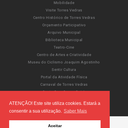
Mobilidade
Visite Torres Vedras
Centro Histórico de Torres Vedras
Orçamento Participativo
Arquivo Municipal
Biblioteca Municipal
Teatro-Cine
Centro de Artes e Criatividade
Museu do Ciclismo Joaquim Agostinho
Sentir Cultura
Portal da Atividade Física
Carnaval de Torres Vedras
Santa Cruz Ocean Spirit
Novas Invasões
ATENÇÃO! Este site utiliza cookies. Estará a
Festas de Torres Vedras
consentir a sua utilização.
Saber Mais
Aceitar