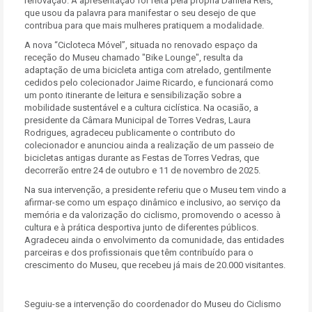
renovação. A apresentação foi feita pela própria Daniela Reis,
que usou da palavra para manifestar o seu desejo de que
contribua para que mais mulheres pratiquem a modalidade.
A nova “Cicloteca Móvel”, situada no renovado espaço da
receção do Museu chamado "Bike Lounge", resulta da
adaptação de uma bicicleta antiga com atrelado, gentilmente
cedidos pelo colecionador Jaime Ricardo, e funcionará como
um ponto itinerante de leitura e sensibilização sobre a
mobilidade sustentável e a cultura ciclística. Na ocasião, a
presidente da Câmara Municipal de Torres Vedras, Laura
Rodrigues, agradeceu publicamente o contributo do
colecionador e anunciou ainda a realização de um passeio de
bicicletas antigas durante as Festas de Torres Vedras, que
decorrerão entre 24 de outubro e 11 de novembro de 2025.
Na sua intervenção, a presidente referiu que o Museu tem vindo a
afirmar-se como um espaço dinâmico e inclusivo, ao serviço da
memória e da valorização do ciclismo, promovendo o acesso à
cultura e à prática desportiva junto de diferentes públicos.
Agradeceu ainda o envolvimento da comunidade, das entidades
parceiras e dos profissionais que têm contribuído para o
crescimento do Museu, que recebeu já mais de 20.000 visitantes.
Seguiu-se a intervenção do coordenador do Museu do Ciclismo