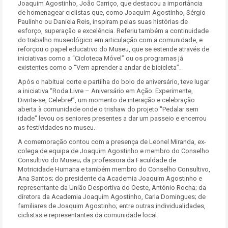
Joaquim Agostinho, João Carriço, que destacou a importância
de homenagear ciclistas que, como Joaquim Agostinho, Sérgio
Paulinho ou Daniela Reis, inspiram pelas suas histórias de
esforço, superação e excelência. Referiu também a continuidade
do trabalho museológico em articulação com a comunidade, e
reforçou o papel educativo do Museu, que se estende através de
iniciativas como a “Cicloteca Móvel” ou os programas já
existentes como o “Vem aprender a andar de bicicleta”.
Após o habitual corte e partilha do bolo de aniversário, teve lugar
a iniciativa “Roda Livre – Aniversário em Ação: Experimente,
Divirta-se, Celebre!”, um momento de interação e celebração
aberta à comunidade onde o trishaw do projeto "Pedalar sem
idade" levou os seniores presentes a dar um passeio e encerrou
as festividades no museu.
A comemoração contou com a presença de Leonel Miranda, ex-
colega de equipa de Joaquim Agostinho e membro do Conselho
Consultivo do Museu; da professora da Faculdade de
Motricidade Humana e também membro do Conselho Consultivo,
Ana Santos; do presidente da Academia Joaquim Agostinho e
representante da União Desportiva do Oeste, António Rocha; da
diretora da Academia Joaquim Agostinho, Carla Domingues; de
familiares de Joaquim Agostinho; entre outras individualidades,
ciclistas e representantes da comunidade local.