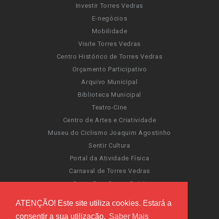
Investir Torres Vedras
E-negócios
Mobilidade
Visite Torres Vedras
Centro Histórico de Torres Vedras
Orçamento Participativo
Arquivo Municipal
Biblioteca Municipal
Teatro-Cine
Centro de Artes e Criatividade
Museu do Ciclismo Joaquim Agostinho
Sentir Cultura
Portal da Atividade Física
Carnaval de Torres Vedras
Santa Cruz Ocean Spirit
Novas Invasões
ATENÇÃO! Este site utiliza cookies. Estará a
Festas de Torres Vedras
consentir a sua utilização.
Saber Mais