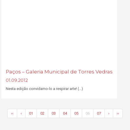
Paços – Galeria Municipal de Torres Vedras
01.09.2012
Nesta edição convidamo-lo a respirar arte! (...)
‹‹
‹
01
02
03
04
05
06
07
›
››