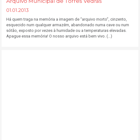
Arquivo Municipal de Torres Vedras
01.01.2013
Há quem traga na memória a imagem de “arquivo morto”, cinzento,
esquecido num qualquer armazém, abandonado numa cave ou num
sótão, exposto por vezes à humidade ou a temperaturas elevadas.
Apague essa memória! O nosso arquivo está bem vivo. (...)