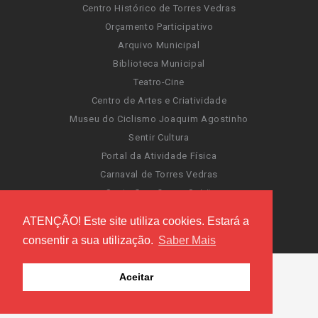
Centro Histórico de Torres Vedras
Orçamento Participativo
Arquivo Municipal
Biblioteca Municipal
Teatro-Cine
Centro de Artes e Criatividade
Museu do Ciclismo Joaquim Agostinho
Sentir Cultura
Portal da Atividade Física
Carnaval de Torres Vedras
Santa Cruz Ocean Spirit
Novas Invasões
ATENÇÃO! Este site utiliza cookies. Estará a
Festas de Torres Vedras
consentir a sua utilização.
Saber Mais
Aceitar