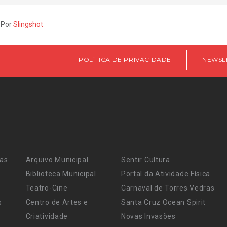
 Por
Slingshot
POLÍTICA DE PRIVACIDADE
NEWSL
ras
Arquivo Municipal
Sentir Cultura
Biblioteca Municipal
Portal da Atividade Física
Teatro-Cine
Carnaval de Torres Vedras
s
Centro de Artes e
Santa Cruz Ocean Spirit
Criatividade
Novas Invasões