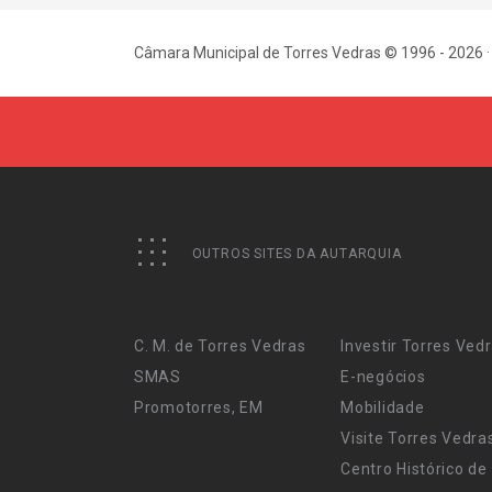
Câmara Municipal de Torres Vedras © 1996 - 2026 ·
OUTROS SITES DA AUTARQUIA
C. M. de Torres Vedras
Investir Torres Ved
SMAS
E-negócios
Promotorres, EM
Mobilidade
Visite Torres Vedra
Centro Histórico de