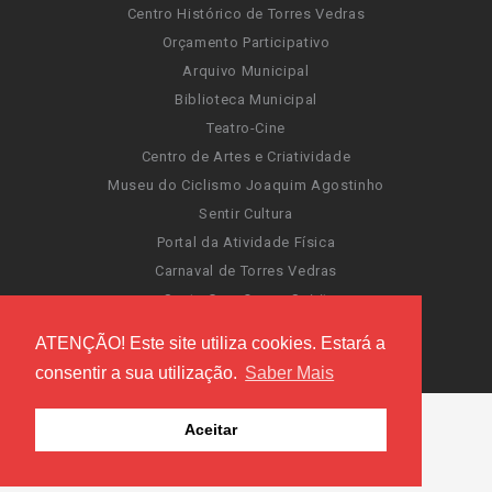
Centro Histórico de Torres Vedras
Orçamento Participativo
Arquivo Municipal
Biblioteca Municipal
Teatro-Cine
Centro de Artes e Criatividade
Museu do Ciclismo Joaquim Agostinho
Sentir Cultura
Portal da Atividade Física
Carnaval de Torres Vedras
Santa Cruz Ocean Spirit
Novas Invasões
ATENÇÃO! Este site utiliza cookies. Estará a
Festas de Torres Vedras
consentir a sua utilização.
Saber Mais
Aceitar