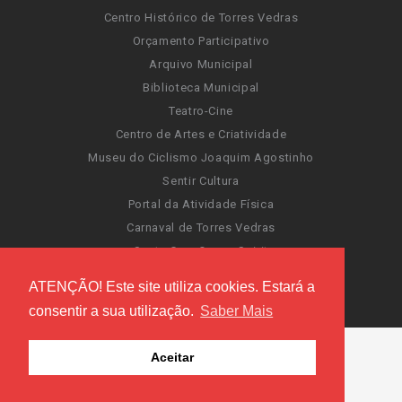
Centro Histórico de Torres Vedras
Orçamento Participativo
Arquivo Municipal
Biblioteca Municipal
Teatro-Cine
Centro de Artes e Criatividade
Museu do Ciclismo Joaquim Agostinho
Sentir Cultura
Portal da Atividade Física
Carnaval de Torres Vedras
Santa Cruz Ocean Spirit
Novas Invasões
ATENÇÃO! Este site utiliza cookies. Estará a
Festas de Torres Vedras
consentir a sua utilização.
Saber Mais
Aceitar