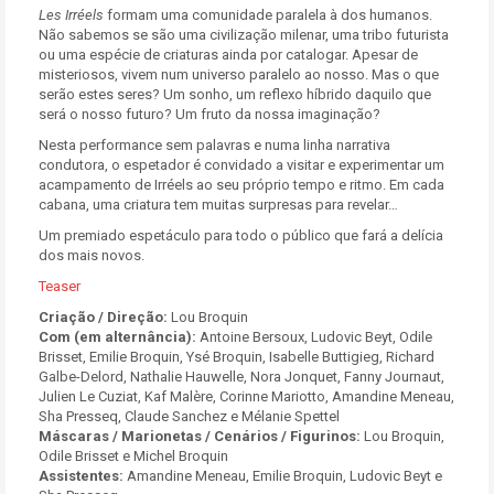
Les Irréels
formam uma comunidade paralela à dos humanos.
Não sabemos se são uma civilização milenar, uma tribo futurista
ou uma espécie de criaturas ainda por catalogar. Apesar de
misteriosos, vivem num universo paralelo ao nosso. Mas o que
serão estes seres? Um sonho, um reflexo híbrido daquilo que
será o nosso futuro? Um fruto da nossa imaginação?
Nesta performance sem palavras e numa linha narrativa
condutora, o espetador é convidado a visitar e experimentar um
acampamento de Irréels ao seu próprio tempo e ritmo. Em cada
cabana, uma criatura tem muitas surpresas para revelar…
Um premiado espetáculo para todo o público que fará a delícia
dos mais novos.
Teaser
Criação / Direção:
Lou Broquin
Com (em alternância):
Antoine Bersoux, Ludovic Beyt, Odile
Brisset, Emilie Broquin, Ysé Broquin, Isabelle Buttigieg, Richard
Galbe-Delord, Nathalie Hauwelle, Nora Jonquet, Fanny Journaut,
Julien Le Cuziat, Kaf Malère, Corinne Mariotto, Amandine Meneau,
Sha Presseq, Claude Sanchez e Mélanie Spettel
Máscaras / Marionetas / Cenários / Figurinos:
Lou Broquin,
Odile Brisset e Michel Broquin
Assistentes:
Amandine Meneau, Emilie Broquin, Ludovic Beyt e