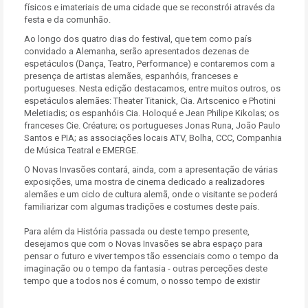
físicos e imateriais de uma cidade que se reconstrói através da
festa e da comunhão.
Ao longo dos quatro dias do festival, que tem como país
convidado a Alemanha, serão apresentados dezenas de
espetáculos (Dança, Teatro, Performance) e contaremos com a
presença de artistas alemães, espanhóis, franceses e
portugueses. Nesta edição destacamos, entre muitos outros, os
espetáculos alemães: Theater Titanick, Cia. Artscenico e Photini
Meletiadis; os espanhóis Cia. Holoqué e Jean Philipe Kikolas; os
franceses Cie. Créature; os portugueses Jonas Runa, João Paulo
Santos e PIA; as associações locais ATV, Bolha, CCC, Companhia
de Música Teatral e EMERGE.
O Novas Invasões contará, ainda, com a apresentação de várias
exposições, uma mostra de cinema dedicado a realizadores
alemães e um ciclo de cultura alemã, onde o visitante se poderá
familiarizar com algumas tradições e costumes deste país.
Para além da História passada ou deste tempo presente,
desejamos que com o Novas Invasões se abra espaço para
pensar o futuro e viver tempos tão essenciais como o tempo da
imaginação ou o tempo da fantasia - outras perceções deste
tempo que a todos nos é comum, o nosso tempo de existir