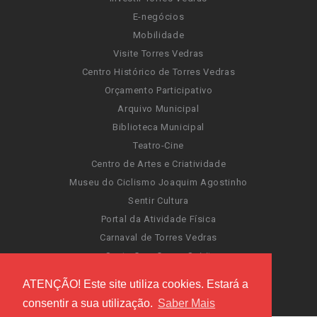
E-negócios
Mobilidade
Visite Torres Vedras
Centro Histórico de Torres Vedras
Orçamento Participativo
Arquivo Municipal
Biblioteca Municipal
Teatro-Cine
Centro de Artes e Criatividade
Museu do Ciclismo Joaquim Agostinho
Sentir Cultura
Portal da Atividade Física
Carnaval de Torres Vedras
Santa Cruz Ocean Spirit
Novas Invasões
ATENÇÃO! Este site utiliza cookies. Estará a
Festas de Torres Vedras
consentir a sua utilização.
Saber Mais