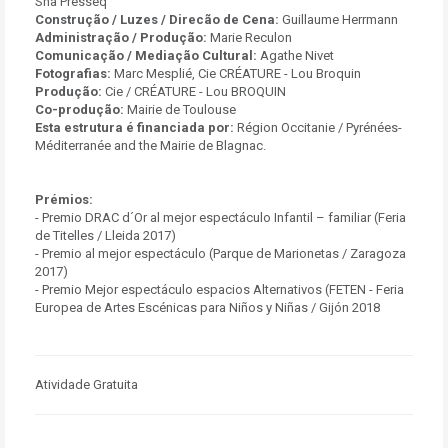
Sha Presseq
Construção / Luzes / Direcão de Cena:
Guillaume Herrmann
Administração / Produção:
Marie Reculon
Comunicação / Mediação Cultural:
Agathe Nivet
Fotografias:
Marc Mesplié, Cie CRÉATURE - Lou Broquin
Produção:
Cie / CRÉATURE - Lou BROQUIN
Co-produção:
Mairie de Toulouse
Esta estrutura é financiada por:
Région Occitanie / Pyrénées-
Méditerranée and the Mairie de Blagnac.
Prémios:
- Premio DRAC d´Or al mejor espectáculo Infantil – familiar (Feria
de Titelles / Lleida 2017)
- Premio al mejor espectáculo (Parque de Marionetas / Zaragoza
2017)
- Premio Mejor espectáculo espacios Alternativos (FETEN - Feria
Europea de Artes Escénicas para Niños y Niñas / Gijón 2018
Atividade Gratuita