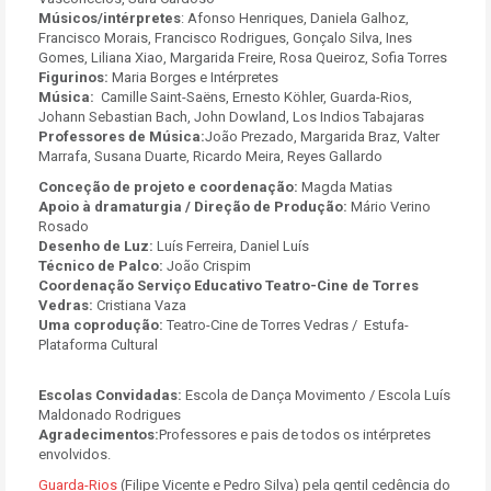
Músicos/intérpretes
: Afonso Henriques, Daniela Galhoz,
Francisco Morais, Francisco Rodrigues, Gonçalo Silva, Ines
Gomes, Liliana Xiao, Margarida Freire, Rosa Queiroz, Sofia Torres
Figurinos:
Maria Borges e Intérpretes
Música:
Camille Saint-Saëns, Ernesto Köhler, Guarda-Rios,
Johann Sebastian Bach, John Dowland, Los Indios Tabajaras
Professores de Música:
João Prezado, Margarida Braz, Valter
Marrafa, Susana Duarte, Ricardo Meira, Reyes Gallardo
Conceção de projeto e coordenação:
Magda Matias
Apoio à dramaturgia / Direção de Produção:
Mário Verino
Rosado
Desenho de Luz:
Luís Ferreira, Daniel Luís
Técnico de Palco:
João Crispim
Coordenação Serviço Educativo Teatro-Cine de Torres
Vedras:
Cristiana Vaza
Uma coprodução:
Teatro-Cine de Torres Vedras / Estufa-
Plataforma Cultural
Escolas
Convidadas:
Escola de Dança Movimento / Escola Luís
Maldonado Rodrigues
A
gradecimentos:
Professores e pais de todos os intérpretes
envolvidos.
Guarda-Rios
(Filipe Vicente e Pedro Silva) pela gentil cedência do