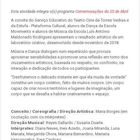
Esta atividade integra o(s) programa
Comemorações do 25 de Abril
A convite do Serviço Educativo do Teatro-Cine de Torres Vedras e
da Estufa - Plataforma Cultural, alunos de Dança da Escola
Movimento e alunos de Música da Escola Luís António
Maldonado Rodrigues apresentam o resultado artístico de um
laboratório criativo, desenvolvido desde novembro de 2018.
Música e Dança dialogam num espetáculo que procura
aproximar sensibilidades e promover uma reflexão em torno dos
cruzamentos artísticos, baseada no respeito, no confronto, na
interação e dedicação de todos os participantes.
“Desfrutemos o delicado instante em que ela muda de vontade”
constitui um corpo coletivo, feito de muitos corpos. Um corpo
capaz de criar novos territórios e lugares de imaginação, um
corpo que se desafia a habitar criativamente o espaço.
Conceito / Coreografia / Direção Artística:
Maria Borges (em
cocriação com os intérpretes)
Direção Musical:
Reyes Gallardo / Susana Duarte
Intérpretes:
Diana Neves, Ines Azedo, Joana Miranda, Luna
Manata, Margarida Chora, Mariana Bernardino, Mariana
Vasconcelos, Sara Cardoso