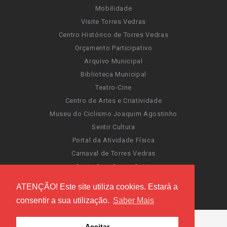
Mobilidade
Visite Torres Vedras
Centro Histórico de Torres Vedras
Orçamento Participativo
Arquivo Municipal
Biblioteca Municipal
Teatro-Cine
Centro de Artes e Criatividade
Museu do Ciclismo Joaquim Agostinho
Sentir Cultura
Portal da Atividade Física
Carnaval de Torres Vedras
Santa Cruz Ocean Spirit
Novas Invasões
ATENÇÃO! Este site utiliza cookies. Estará a
Festas de Torres Vedras
consentir a sua utilização.
Saber Mais
Aceitar