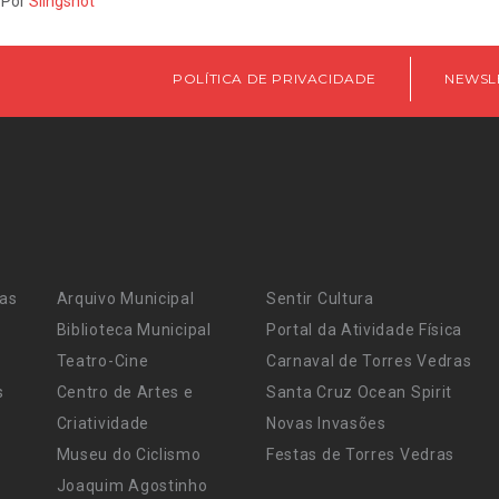
 Por
Slingshot
POLÍTICA DE PRIVACIDADE
NEWSL
ras
Arquivo Municipal
Sentir Cultura
Biblioteca Municipal
Portal da Atividade Física
Teatro-Cine
Carnaval de Torres Vedras
s
Centro de Artes e
Santa Cruz Ocean Spirit
Criatividade
Novas Invasões
Museu do Ciclismo
Festas de Torres Vedras
Joaquim Agostinho