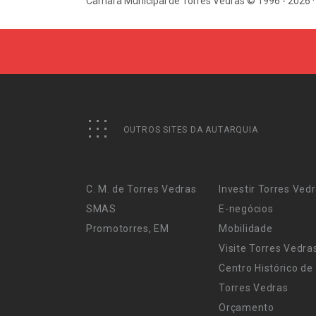
Câmara Municipal de Torres Vedras © 1996 - 2026 ·
OUTROS SITES DA AUTARQUIA
C. M. de Torres Vedras
Investir Torres Ved
SMAS
E-negócios
Promotorres, EM
Mobilidade
Visite Torres Vedra
Centro Histórico de
Torres Vedras
Orçamento