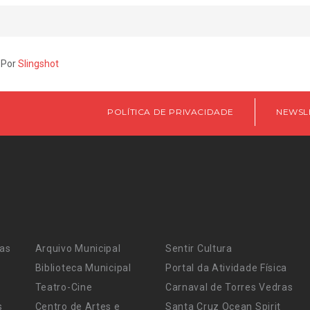
 Por
Slingshot
POLÍTICA DE PRIVACIDADE
NEWSL
ras
Arquivo Municipal
Sentir Cultura
Biblioteca Municipal
Portal da Atividade Física
Teatro-Cine
Carnaval de Torres Vedras
s
Centro de Artes e
Santa Cruz Ocean Spirit