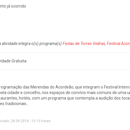
nto já ocorrido
a atividade integra o(s) programa(s)
Festas de Torres Vedras
,
Festival Ac
vidade Gratuita
rogramação das
Merendas do Acordeão,
que integram o Festival Inter
pela cidade e concelho, nos espaços de convívio mais comuns de uma ur
taurantes, hotéis, com um programa que contempla a audição dos tocado
s tradicionais...
icado: 28.09.2018 - 15:10 horas