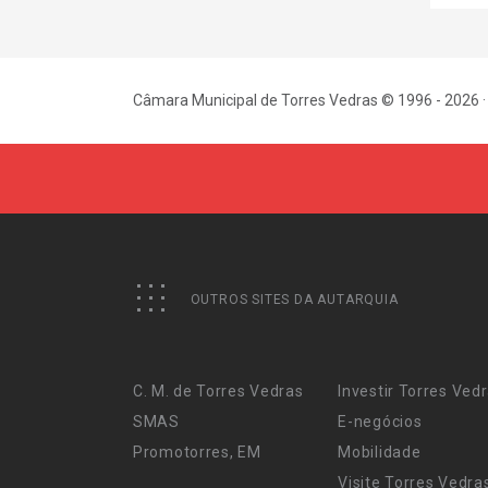
Câmara Municipal de Torres Vedras © 1996 - 2026 ·
OUTROS SITES DA AUTARQUIA
C. M. de Torres Vedras
Investir Torres Ved
SMAS
E-negócios
Promotorres, EM
Mobilidade
Visite Torres Vedra