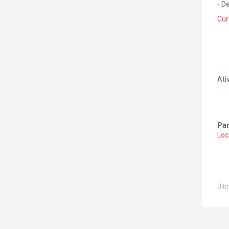
- D
Cur
Ati
Par
Loc
Últi