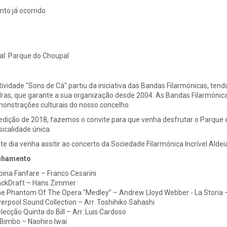
nto já ocorrido
al:
Parque do Choupal
tividade "Sons de Cá" partiu da iniciativa das Bandas Filarmónicas, ten
ras, que garante a sua organização desde 2004. As Bandas Filarmónic
onstrações culturais do nosso concelho.
edição de 2018, fazemos o convite para que venha desfrutar o Parque 
icalidade única.
te dia venha assitir ao concerto da Sociedade Filarmónica Incrível Alde
nhamento
lpina Fanfare – Franco Cesarini
ackDraft – Hans Zimmer
he Phantom Of The Opera “Medley” – Andrew Lloyd Webber - La Storia
iverpool Sound Collection – Arr. Toshihiko Sahashi
elecção Quinta do Bill – Arr. Luis Cardoso
l Bimbo – Naohiro Iwai