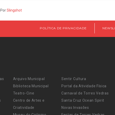
 Por
Slingshot
POLÍTICA DE PRIVACIDADE
NEWSL
ras
Arquivo Municipal
Sentir Cultura
Biblioteca Municipal
Portal da Atividade Física
Teatro-Cine
Carnaval de Torres Vedras
s
Centro de Artes e
Santa Cruz Ocean Spirit
Criatividade
Novas Invasões
Museu do Ciclismo
Festas de Torres Vedras