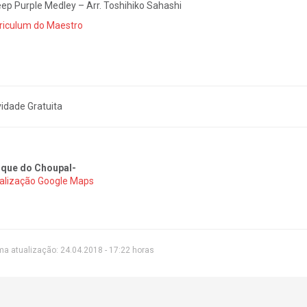
eep Purple Medley – Arr. Toshihiko Sahashi
riculum do Maestro
vidade Gratuita
que do Choupal-
alização Google Maps
ma atualização: 24.04.2018 - 17:22 horas