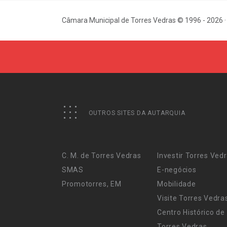
Câmara Municipal de Torres Vedras © 1996 - 2026 ·
OUTROS SITES DA AUTARQUIA
C. M. de Torres Vedras
Investir Torres Ved
SMAS
E-negócios
Promotorres, EM
Mobilidade
Visite Torres Vedra
Centro Histórico de
Torres Vedras