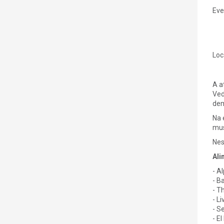
Eve
Loc
A a
Ved
dem
Na 
mus
Nes
Ali
- A
- B
- T
- L
- S
- E