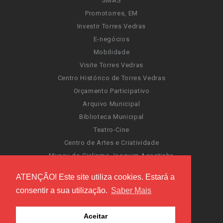
SMAS
Promotorres, EM
Investir Torres Vedras
E-negócios
Mobilidade
Visite Torres Vedras
Centro Histórico de Torres Vedras
Orçamento Participativo
Arquivo Municipal
Biblioteca Municipal
Teatro-Cine
Centro de Artes e Criatividade
Museu do Ciclismo Joaquim Agostinho
Sentir Cultura
ATENÇÃO! Este site utiliza cookies. Estará a
Portal da Atividade Física
consentir a sua utilização.
Saber Mais
Carnaval de Torres Vedras
Santa Cruz Ocean Spirit
Aceitar
Novas Invasões