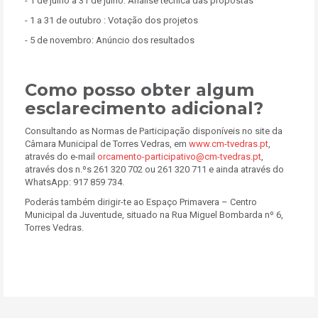
- 1 de julho a 31 de julho: Análise técnica das propostas
- 1 a 31 de outubro : Votação dos projetos
- 5 de novembro: Anúncio dos resultados
Como posso obter algum
esclarecimento adicional?
Consultando as Normas de Participação disponíveis no site da
Câmara Municipal de Torres Vedras, em
www.cm-tvedras.pt
,
através do e-mail
orcamento-participativo@cm-tvedras.pt
,
através dos n.ºs 261 320 702 ou 261 320 711 e ainda através do
WhatsApp: 917 859 734.
Poderás também dirigir-te ao Espaço Primavera – Centro
Municipal da Juventude, situado na Rua Miguel Bombarda nº 6,
Torres Vedras.