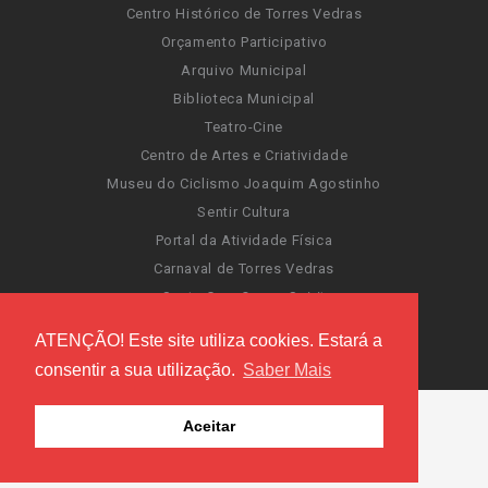
Centro Histórico de Torres Vedras
Orçamento Participativo
Arquivo Municipal
Biblioteca Municipal
Teatro-Cine
Centro de Artes e Criatividade
Museu do Ciclismo Joaquim Agostinho
Sentir Cultura
Portal da Atividade Física
Carnaval de Torres Vedras
Santa Cruz Ocean Spirit
Novas Invasões
ATENÇÃO! Este site utiliza cookies. Estará a
Festas de Torres Vedras
consentir a sua utilização.
Saber Mais
Aceitar