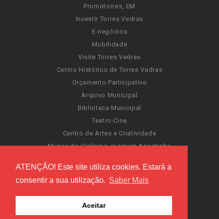
Promotorres, EM
Investir Torres Vedras
E-negócios
Mobilidade
Visite Torres Vedras
Centro Histórico de Torres Vedras
Orçamento Participativo
Arquivo Municipal
Biblioteca Municipal
Teatro-Cine
Centro de Artes e Criatividade
Museu do Ciclismo Joaquim Agostinho
Sentir Cultura
ATENÇÃO! Este site utiliza cookies. Estará a
Portal da Atividade Física
consentir a sua utilização.
Saber Mais
Carnaval de Torres Vedras
Santa Cruz Ocean Spirit
Aceitar
Novas Invasões