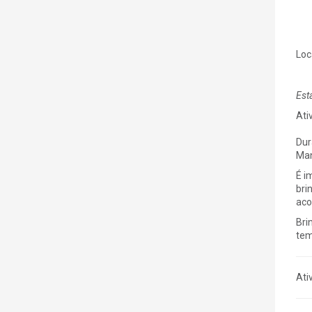
Loc
Est
Ati
Dur
Man
É i
bri
aco
Bri
tem
Ati