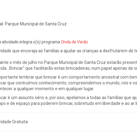
al:
Parque Municipal de Santa Cruz
a atividade integra o(s) programa
Onda de Verão
vidade que encoraja as famílias a ajudar as crianças a desfrutarem de te
ante o mês de julho no Parque Municipal de Santa Cruz estarão presente
da...Brincar" que facilitarão estas brincadeiras, num papel apenas de o
mportante lembrar que brincar é um comportamento ancestral com ben
ncar que contruímos conhecimento, compreendemos o mundo, nós e os o
ntecer a qualquer momento e em qualquer lugar.
ncar é um assunto sério e, por isso, apelamos a todas as famílias que a
po e de espaço para poderem brincar, sobretudo em liberdade e ao ar li
vidade Gratuita