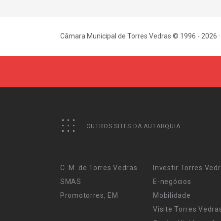
Câmara Municipal de Torres Vedras © 1996 - 2026 ·
OUTROS SITES DA AUTARQUIA
C. M. de Torres Vedras
Investir Torres Ved
SMAS
E-negócios
Promotorres, EM
Mobilidade
Visite Torres Vedra