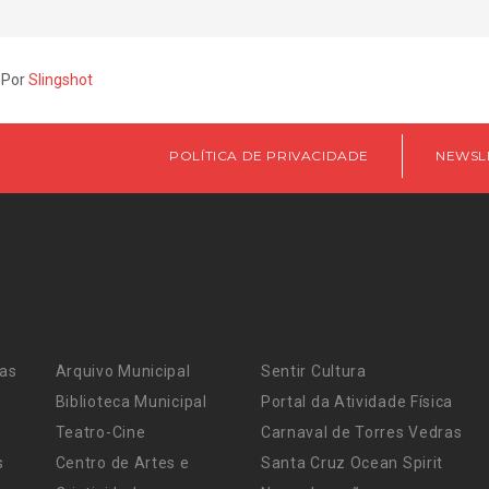
 Por
Slingshot
POLÍTICA DE PRIVACIDADE
NEWSL
ras
Arquivo Municipal
Sentir Cultura
Biblioteca Municipal
Portal da Atividade Física
Teatro-Cine
Carnaval de Torres Vedras
s
Centro de Artes e
Santa Cruz Ocean Spirit