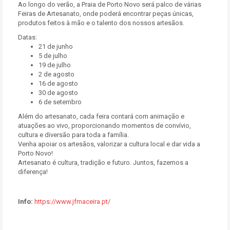
Ao longo do verão, a Praia de Porto Novo será palco de várias
Feiras de Artesanato, onde poderá encontrar peças únicas,
produtos feitos à mão e o talento dos nossos artesãos.
Datas:
21 de junho
5 de julho
19 de julho
2 de agosto
16 de agosto
30 de agosto
6 de setembro
Além do artesanato, cada feira contará com animação e
atuações ao vivo, proporcionando momentos de convívio,
cultura e diversão para toda a família.
Venha apoiar os artesãos, valorizar a cultura local e dar vida a
Porto Novo!
Artesanato é cultura, tradição e futuro. Juntos, fazemos a
diferença!
Info:
https://www.jfmaceira.pt/