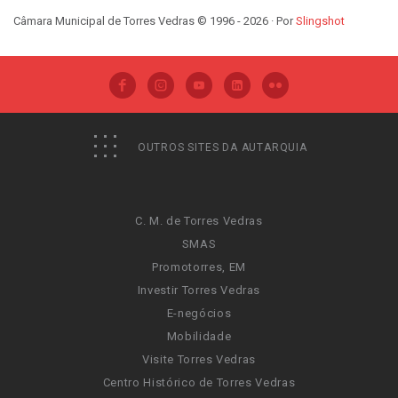
Câmara Municipal de Torres Vedras © 1996 - 2026 · Por
Slingshot
OUTROS SITES DA AUTARQUIA
C. M. de Torres Vedras
SMAS
Promotorres, EM
Investir Torres Vedras
E-negócios
Mobilidade
Visite Torres Vedras
Centro Histórico de Torres Vedras