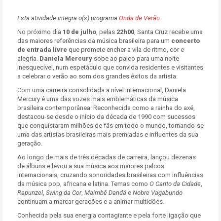
Esta atividade integra o(s) programa
Onda de Verão
No próximo dia
10 de julho
, pelas
22h00
, Santa Cruz recebe uma
das maiores referências da música brasileira para um
concerto
de entrada livre
que promete encher a vila de ritmo, cor e
alegria.
Daniela Mercury
sobe ao palco para uma noite
inesquecível, num espetáculo que convida residentes e visitantes
a celebrar o verão ao som dos grandes êxitos da artista.
Com uma carreira consolidada a nível internacional, Daniela
Mercury é uma das vozes mais emblemáticas da música
brasileira contemporânea. Reconhecida como a rainha do axé,
destacou-se desde o início da década de 1990 com sucessos
que conquistaram milhões de fãs em todo o mundo, tornando-se
uma das artistas brasileiras mais premiadas e influentes da sua
geração.
Ao longo de mais de três décadas de carreira, lançou dezenas
de álbuns e levou a sua música aos maiores palcos
internacionais, cruzando sonoridades brasileiras com influências
da música pop, africana e latina. Temas como
O Canto da Cidade
,
Rapunzel
,
Swing da Cor
,
Maimbê Dandá
e
Nobre Vagabundo
continuam a marcar gerações e a animar multidões.
Conhecida pela sua energia contagiante e pela forte ligação que