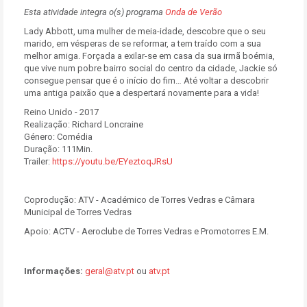
Esta atividade integra o(s) programa
Onda de Verão
Lady Abbott, uma mulher de meia-idade, descobre que o seu
marido, em vésperas de se reformar, a tem traído com a sua
melhor amiga. Forçada a exilar-se em casa da sua irmã boémia,
que vive num pobre bairro social do centro da cidade, Jackie só
consegue pensar que é o início do fim… Até voltar a descobrir
uma antiga paixão que a despertará novamente para a vida!
Reino Unido - 2017
Realização: Richard Loncraine
Género: Comédia
Duração: 111Min.
Trailer:
https://youtu.be/EYeztoqJRsU
Coprodução: ATV - Académico de Torres Vedras e Câmara
Municipal de Torres Vedras
Apoio: ACTV - Aeroclube de Torres Vedras e Promotorres E.M.
Informações:
geral@atv.pt
ou
atv.pt