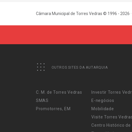
Câmara Municipal de Torres Vedras © 1996 - 2026 ·
OUTROS SITES DA AUTARQUIA
C. M. de Torres Vedras
Investir Torres Ved
SMAS
E-negócios
Promotorres, EM
Mobilidade
Visite Torres Vedra
Centro Histórico de