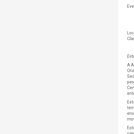
Eve
Loc
Cla
Est
A A
Ori
Sed
pes
Cen
ent
Est
tem
env
mov
Est
pai