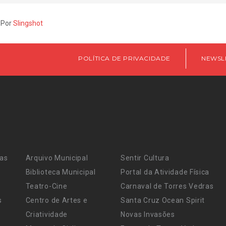
 Por
Slingshot
POLÍTICA DE PRIVACIDADE
NEWSL
ras
Arquivo Municipal
Sentir Cultura
Biblioteca Municipal
Portal da Atividade Física
Teatro-Cine
Carnaval de Torres Vedras
s
Centro de Artes e
Santa Cruz Ocean Spirit
Criatividade
Novas Invasões