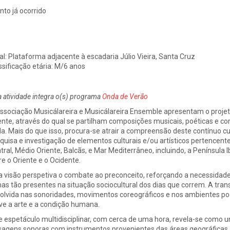
nto já ocorrido
al:
Plataforma adjacente à escadaria Júlio Vieira, Santa Cruz
ssificação etária: M/6 anos
a atividade integra o(s) programa
Onda de Verão
ssociação Musicálareira e Musicálareira Ensemble apresentam o projeto 
ente, através do qual se partilham composições musicais, poéticas e co
a. Mais do que isso, procura-se atrair a compreensão deste contínuo cu
quisa e investigação de elementos culturais e/ou artísticos pertencent
tral, Médio Oriente, Balcãs, e Mar Mediterrâneo, incluindo, a Penínsul
re o Oriente e o Ocidente.
a visão perspetiva o combate ao preconceito, reforçando a necessidade 
as tão presentes na situação sociocultural dos dias que correm. A tran
olvida nas sonoridades, movimentos coreográficos e nos ambientes poé
e a arte e a condição humana.
e espetáculo multidisciplinar, com cerca de uma hora, revela-se como
sagens sonoras com instrumentos provenientes das áreas geográficas 