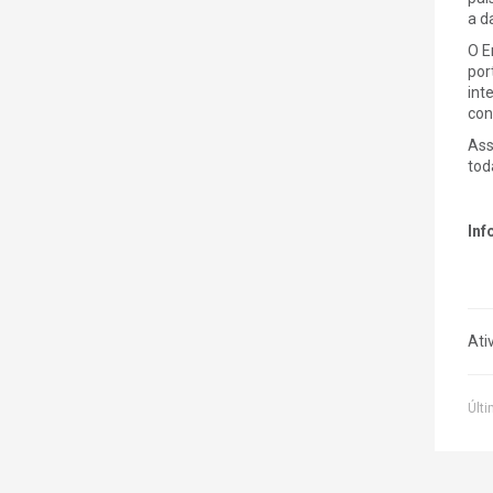
a d
O E
por
int
con
Ass
tod
Inf
Ati
Últi