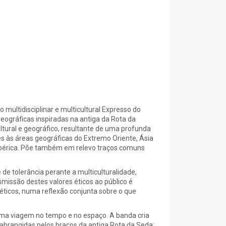
multidisciplinar e multicultural Expresso do
reográficas inspiradas na antiga da Rota da
ltural e geográfico, resultante de uma profunda
es às áreas geográficas do Extremo Oriente, Ásia
a Ibérica. Põe também em relevo traços comuns
de tolerância perante a multiculturalidade,
smissão destes valores éticos ao público é
ticos, numa reflexão conjunta sobre o que
 uma viagem no tempo e no espaço. A banda cria
abrangidas pelos braços da antiga Rota da Seda;