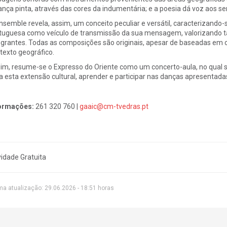
ança pinta, através das cores da indumentária; e a poesia dá voz aos se
nsemble revela, assim, um conceito peculiar e versátil, caracterizando-
tuguesa como veículo de transmissão da sua mensagem, valorizando 
egrantes. Todas as composições são originais, apesar de baseadas em c
texto geográfico.
im, resume-se o Expresso do Oriente como um concerto-aula, no qual 
a esta extensão cultural, aprender e participar nas danças apresentada
ormações:
261 320 760 |
gaaic@cm-tvedras.pt
vidade Gratuita
ma atualização: 29.06.2026 - 18:51 horas