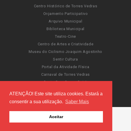
Centro Histórico de Torres Vedras
Orçamento Participativo
Arquivo Municipal
Biblioteca Municipal
Teatro-Cine
Centro de Artes e Criatividade
Museu do Ciclismo Joaquim Agostinho
Sentir Cultura
Portal da Atividade Física
Carnaval de Torres Vedras
Santa Cruz Ocean Spirit
Novas Invasões
ATENÇÃO! Este site utiliza cookies. Estará a
Festas de Torres Vedras
consentir a sua utilização.
Saber Mais
Aceitar