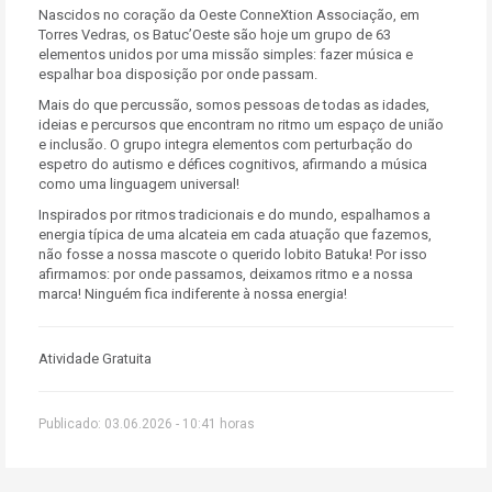
Nascidos no coração da Oeste ConneXtion Associação, em
Torres Vedras, os Batuc’Oeste são hoje um grupo de 63
elementos unidos por uma missão simples: fazer música e
espalhar boa disposição por onde passam.
Mais do que percussão, somos pessoas de todas as idades,
ideias e percursos que encontram no ritmo um espaço de união
e inclusão. O grupo integra elementos com perturbação do
espetro do autismo e défices cognitivos, afirmando a música
como uma linguagem universal!
Inspirados por ritmos tradicionais e do mundo, espalhamos a
energia típica de uma alcateia em cada atuação que fazemos,
não fosse a nossa mascote o querido lobito Batuka! Por isso
afirmamos: por onde passamos, deixamos ritmo e a nossa
marca! Ninguém fica indiferente à nossa energia!
Atividade Gratuita
Publicado: 03.06.2026 - 10:41 horas