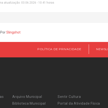
ma atualização: 03.06.2026 - 10:41 horas
 Por
Slingshot
POLÍTICA DE PRIVACIDADE
NEWSL
ras
Arquivo Municipal
Sentir Cultura
Biblioteca Municipal
Portal da Atividade Física