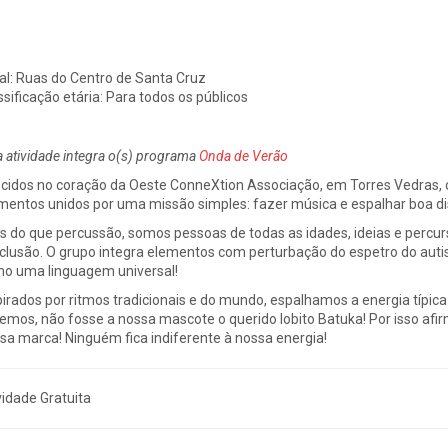
al:
Ruas do Centro de Santa Cruz
ssificação etária: Para todos os públicos
a atividade integra o(s) programa
Onda de Verão
cidos no coração da Oeste ConneXtion Associação, em Torres Vedras, 
mentos unidos por uma missão simples: fazer música e espalhar boa d
s do que percussão, somos pessoas de todas as idades, ideias e perc
nclusão. O grupo integra elementos com perturbação do espetro do auti
o uma linguagem universal!
pirados por ritmos tradicionais e do mundo, espalhamos a energia típi
emos, não fosse a nossa mascote o querido lobito Batuka! Por isso af
sa marca! Ninguém fica indiferente à nossa energia!
vidade Gratuita