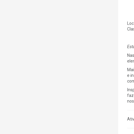
Loc
Cla
Est
Nas
ele
Mai
e i
com
Ins
faz
nos
Ati