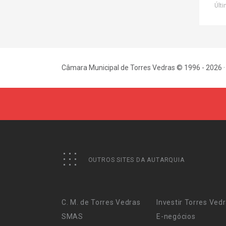
Últi
Câmara Municipal de Torres Vedras © 1996 - 2026 ·
OUTROS SITES DA AUTARQUIA
C. M. de Torres Vedras
Investir Torres Ved
SMAS
E-negócios