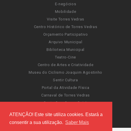
E-negócios
Mobilidade
Visite Torres Vedras
Centro Histórico de Torres Vedras
Orçamento Participativo
Arquivo Municipal
Biblioteca Municipal
Teatro-Cine
Centro de Artes e Criatividade
Museu do Ciclismo Joaquim Agostinho
Sentir Cultura
Portal da Atividade Física
Carnaval de Torres Vedras
Santa Cruz Ocean Spirit
Novas Invasões
ATENÇÃO! Este site utiliza cookies. Estará a
Festas de Torres Vedras
consentir a sua utilização.
Saber Mais