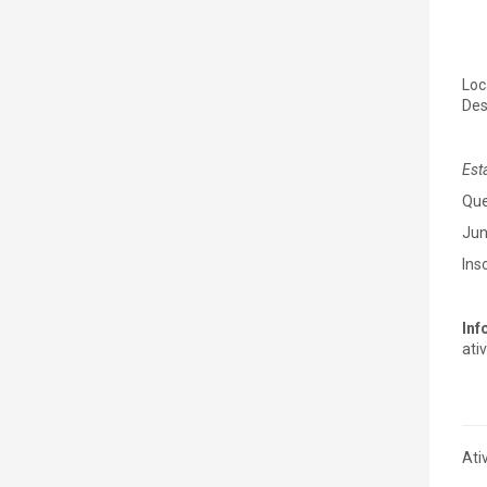
Loc
Des
Est
Que
Jun
Ins
Inf
ati
Ati