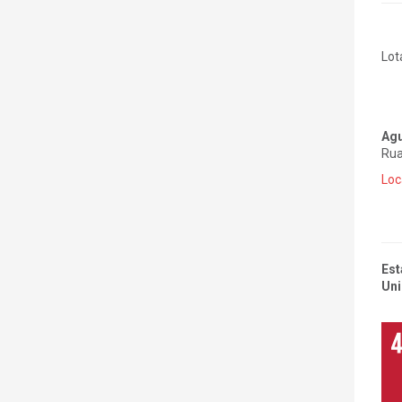
Lot
Agu
Rua
Loc
Est
Uni