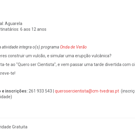
al:
Aguarela
tinatários:
6 aos 12 anos
a atividade integra o(s) programa
Onda de Verão
res construir um vulcão, e simular uma erupção vulcânica?
ta-te ao "Quero ser Cientista", e vem passar uma tarde divertida com ci
creve-te!
o e inscrições:
261 933 543 |
querosercientista@cm-tvedras.pt
(inscriç
vidade)
vidade Gratuita