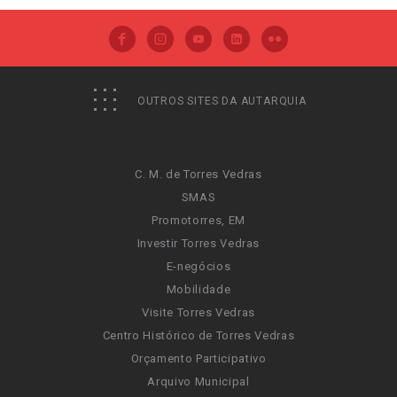
OUTROS SITES DA AUTARQUIA
C. M. de Torres Vedras
SMAS
Promotorres, EM
Investir Torres Vedras
E-negócios
Mobilidade
Visite Torres Vedras
Centro Histórico de Torres Vedras
Orçamento Participativo
Arquivo Municipal