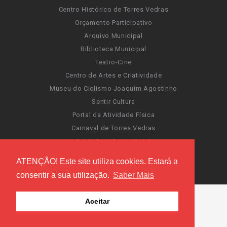
Centro Histórico de Torres Vedras
Orçamento Participativo
Arquivo Municipal
Biblioteca Municipal
Teatro-Cine
Centro de Artes e Criatividade
Museu do Ciclismo Joaquim Agostinho
Sentir Cultura
Portal da Atividade Física
Carnaval de Torres Vedras
Santa Cruz Ocean Spirit
Novas Invasões
ATENÇÃO! Este site utiliza cookies. Estará a
Festas de Torres Vedras
consentir a sua utilização.
Saber Mais
Aceitar