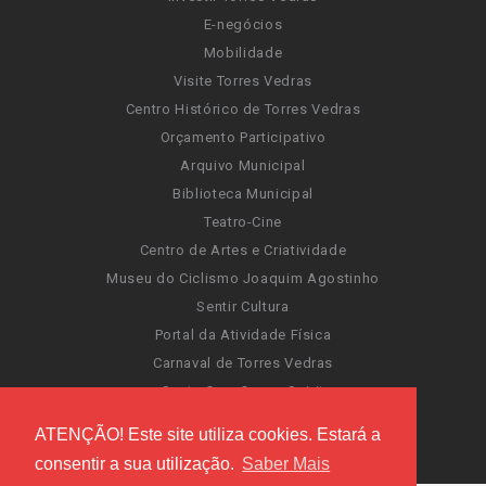
E-negócios
Mobilidade
Visite Torres Vedras
Centro Histórico de Torres Vedras
Orçamento Participativo
Arquivo Municipal
Biblioteca Municipal
Teatro-Cine
Centro de Artes e Criatividade
Museu do Ciclismo Joaquim Agostinho
Sentir Cultura
Portal da Atividade Física
Carnaval de Torres Vedras
Santa Cruz Ocean Spirit
Novas Invasões
ATENÇÃO! Este site utiliza cookies. Estará a
Festas de Torres Vedras
consentir a sua utilização.
Saber Mais