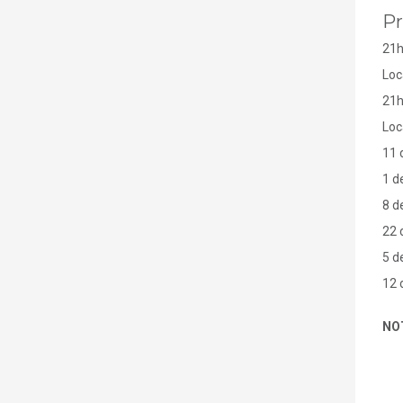
P
21
Loc
21h
Loc
11 
1 d
8 d
22 
5 d
12 
NOT