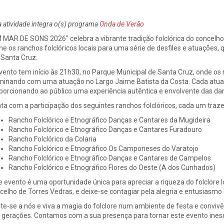
a atividade integra o(s) programa
Onda de Verão
 MAR DE SONS 2026" celebra a vibrante tradição folclórica do concelh
ne os ranchos folclóricos locais para uma série de desfiles e atuações
Santa Cruz.
vento tem início às 21h30, no Parque Municipal de Santa Cruz, onde os r
minando com uma atuação no Largo Jaime Batista da Costa. Cada atua
porcionando ao público uma experiência autêntica e envolvente das dan
ta com a participação dos seguintes ranchos folclóricos, cada um trazend
Rancho Folclórico e Etnográfico Danças e Cantares da Mugideira
Rancho Folclórico e Etnográfico Danças e Cantares Furadouro
Ranc
ho Folclórico da Colaria
Rancho Folclórico e Etnográfico Os Camponeses do Varatojo
Rancho Folclórico e Etnográfico Danças e Cantares de Campelos
Rancho Folclórico e Etnográfico Flores do Oeste (A dos Cunhados)
e evento é uma oportunidade única para apreciar a riqueza do folclore lo
celho de Torres Vedras, e deixe-se contagiar pela alegria e entusiasmo
te-se a nós e viva a magia do folclore num ambiente de festa e conviv
 gerações. Contamos com a sua presença para tornar este evento inesqu