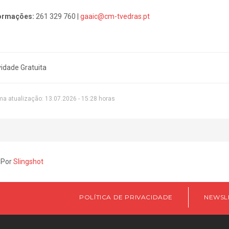
ormações:
261 329 760 |
gaaic@cm-tvedras.pt
vidade Gratuita
ma atualização: 13.07.2026 - 15:28 horas
 Por
Slingshot
POLÍTICA DE PRIVACIDADE
NEWSL