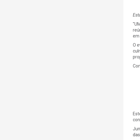
Est
"UM
reú
em 
O e
cul
pro
Con
Est
con
Jun
das