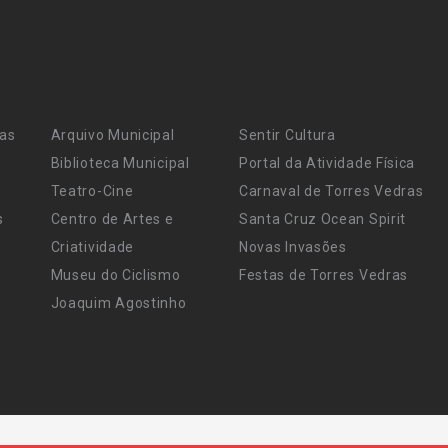
ras
Arquivo Municipal
Sentir Cultura
Biblioteca Municipal
Portal da Atividade Física
Teatro-Cine
Carnaval de Torres Vedras
s
Centro de Artes e
Santa Cruz Ocean Spirit
Criatividade
Novas Invasões
Museu do Ciclismo
Festas de Torres Vedras
Joaquim Agostinho