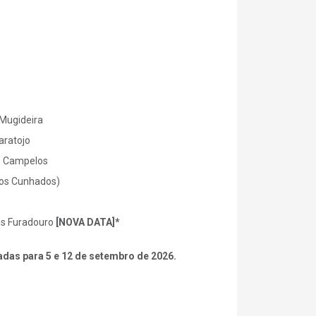
 Mugideira
aratojo
de Campelos
 dos Cunhados)
es Furadouro
[NOVA DATA]*
radas para 5 e 12 de setembro de 2026.