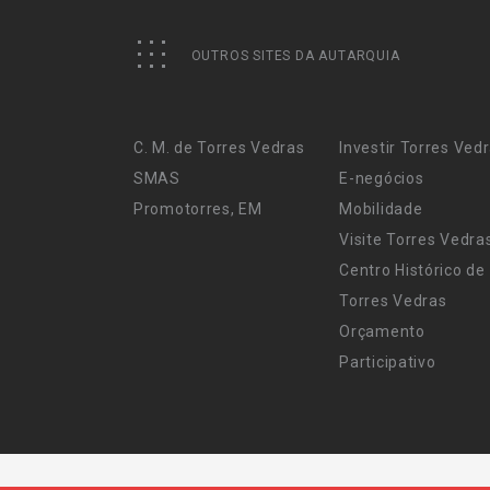
OUTROS SITES DA AUTARQUIA
C. M. de Torres Vedras
Investir Torres Ved
SMAS
E-negócios
Promotorres, EM
Mobilidade
Visite Torres Vedra
Centro Histórico de
Torres Vedras
Orçamento
Participativo